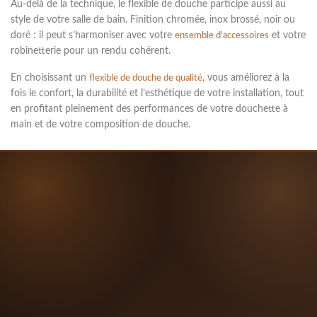
Au-delà de la technique, le
flexible de douche
participe aussi au
style de votre salle de bain. Finition chromée, inox brossé, noir ou
doré : il peut s’harmoniser avec votre
et votre
ensemble d’accessoires
robinetterie pour un rendu cohérent.
En choisissant un
, vous améliorez à la
flexible de douche de qualité
fois le confort, la durabilité et l’esthétique de votre installation, tout
en profitant pleinement des performances de votre
douchette à
main
et de votre composition de douche.




