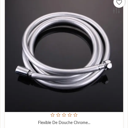
favorite_border
Flexible De Douche Chrome...