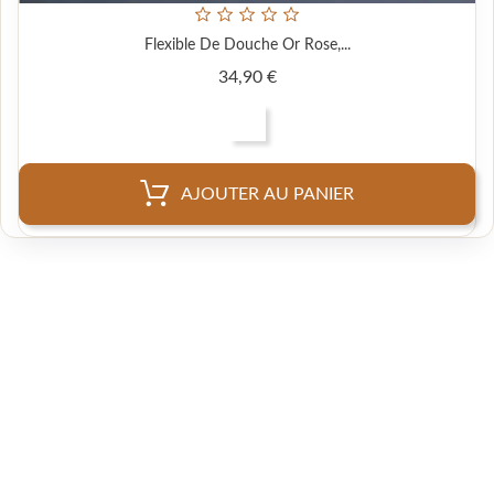
Flexible De Douche Or Rose,...
Prix
34,90 €
AJOUTER AU PANIER
favorite_border
Flexible De Douche Orb,...
Prix
39,90 €
AJOUTER AU PANIER