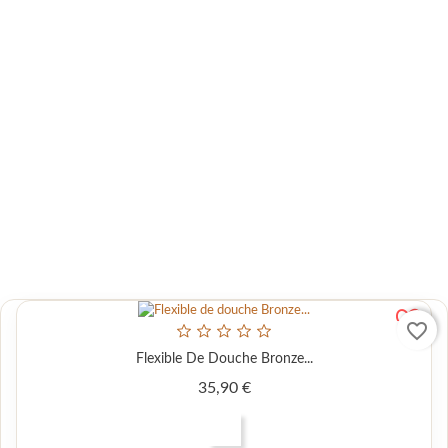
favorite_border
Flexible De Douche Bronze,...
Prix
37,90 €
AJOUTER AU PANIER
favorite_border
Flexible De Douche Bronze...
Prix
35,90 €