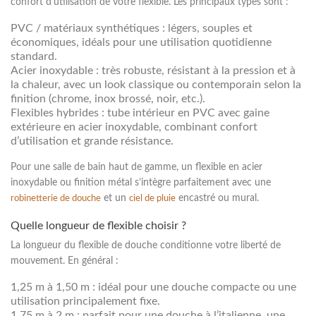
confort d’utilisation de votre flexible. Les principaux types sont :
PVC / matériaux synthétiques
: légers, souples et
économiques, idéals pour une utilisation quotidienne
standard.
Acier inoxydable
: très robuste, résistant à la pression et à
la chaleur, avec un look classique ou contemporain selon la
finition (chrome, inox brossé, noir, etc.).
Flexibles hybrides
: tube intérieur en PVC avec gaine
extérieure en acier inoxydable, combinant confort
d’utilisation et grande résistance.
Pour une
salle de bain haut de gamme
, un flexible en acier
inoxydable ou finition métal s’intègre parfaitement avec une
et un
encastré ou mural.
robinetterie de douche
ciel de pluie
Quelle longueur de flexible choisir ?
La longueur du
flexible de douche
conditionne votre liberté de
mouvement. En général :
1,25 m à 1,50 m : idéal pour une douche compacte ou une
utilisation principalement fixe.
1,75 m à 2 m : parfait pour une douche à l’italienne, une