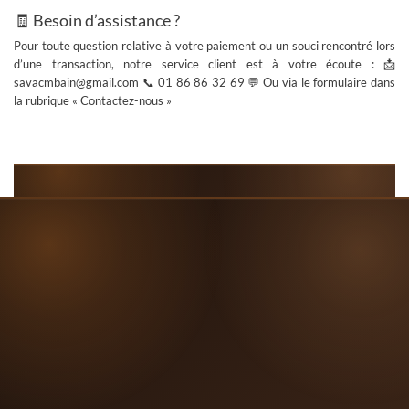
🧾 Besoin d’assistance ?
Pour toute question relative à votre paiement ou un souci rencontré lors
d’une transaction, notre service client est à votre écoute : 📩
savacmbain@gmail.com
📞
01 86 86 32 69
💬 Ou via le formulaire dans
la rubrique « Contactez-nous »




