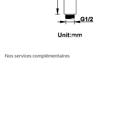
Nos services complémentaires
favorite_border