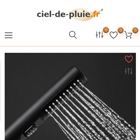
0
0
0