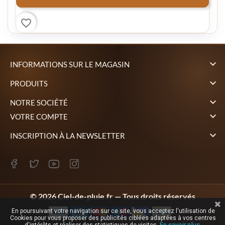
favorite_border

INFORMATIONS SUR LE MAGASIN

PRODUITS

NOTRE SOCIÉTÉ

VOTRE COMPTE

INSCRIPTION À LA NEWSLETTER
© 2026 Ciel-de-pluie.fr — Tous droits réservés
En poursuivant votre navigation sur ce site, vous acceptez l'utilisation de
Cookies pour vous proposer des publicités ciblées adaptées à vos centres
En savoir plus.