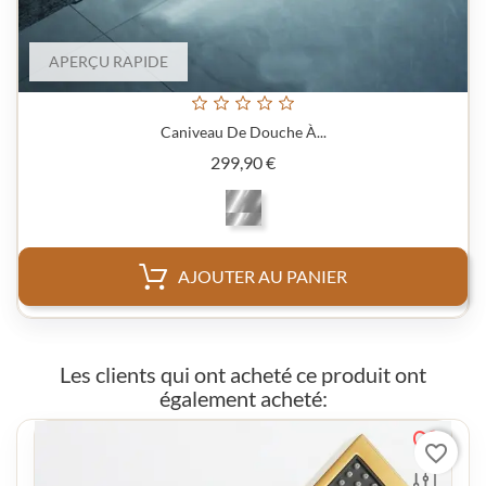
APERÇU RAPIDE
Caniveau De Douche À...
Prix
299,90 €
AJOUTER AU PANIER
Les clients qui ont acheté ce produit ont
également acheté:
favorite_border