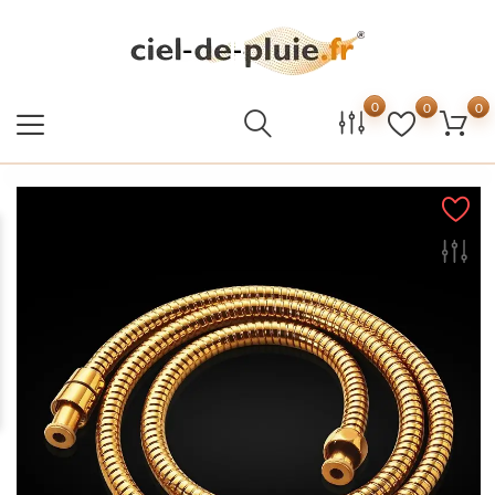
0
0
0