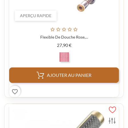
APERÇU RAPIDE
Flexible De Douche Rose,...
Prix
27,90 €
AJOUTER AU PANIER
favorite_border