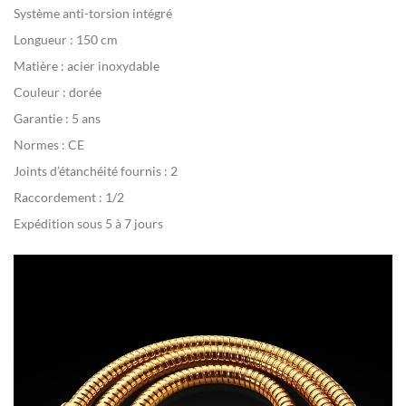
Système anti-torsion intégré
Longueur : 150 cm
Matière : acier inoxydable
Couleur : dorée
Garantie : 5 ans
Normes : CE
Joints d’étanchéité fournis : 2
Raccordement : 1/2
Expédition sous 5 à 7 jours