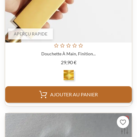
APERÇU RAPIDE
Douchette À Main, Finition...
Prix
29,90 €
AJOUTER AU PANIER
favorite_border