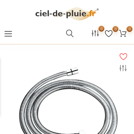
0
0
0