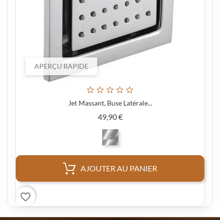
APERÇU RAPIDE
Jet Massant, Buse Latérale...
Prix
49,90 €
AJOUTER AU PANIER
favorite_border