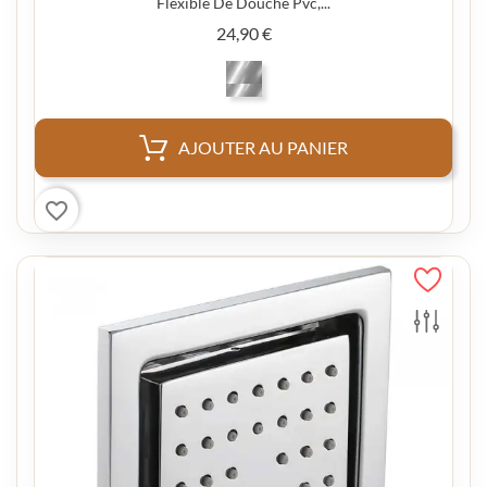
Flexible De Douche Pvc,...
Prix
24,90 €
AJOUTER AU PANIER
favorite_border