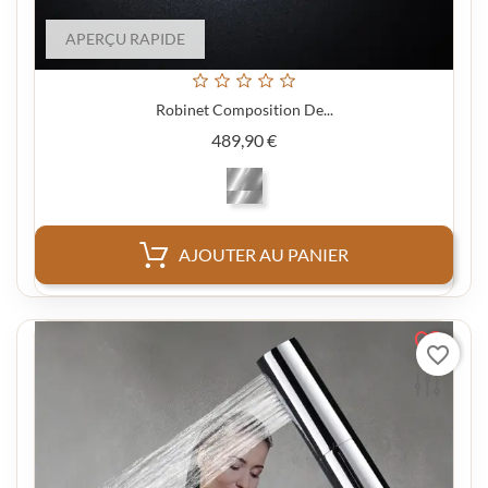
APERÇU RAPIDE
Robinet Composition De...
Prix
489,90 €
AJOUTER AU PANIER
favorite_border