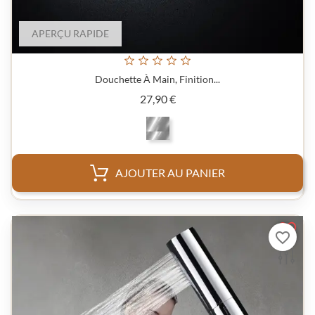
APERÇU RAPIDE
Douchette À Main, Finition...
Prix
27,90 €
AJOUTER AU PANIER
favorite_border