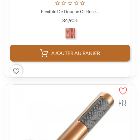
Flexible De Douche Or Rose,...
Prix
34,90 €
AJOUTER AU PANIER
favorite_border