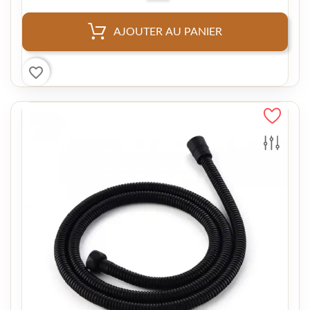
AJOUTER AU PANIER
favorite_border