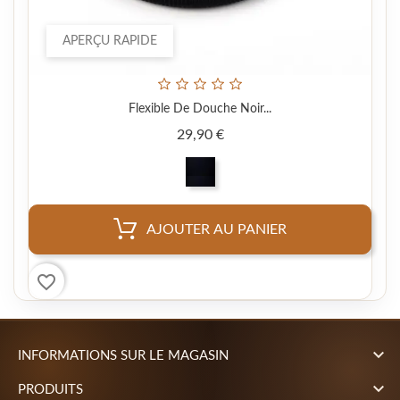
APERÇU RAPIDE
Flexible De Douche Noir...
Prix
29,90 €
AJOUTER AU PANIER
favorite_border

INFORMATIONS SUR LE MAGASIN

PRODUITS