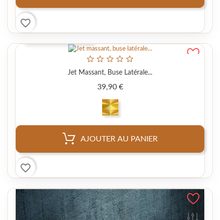
favorite_border
APERÇU RAPIDE
Jet Massant, Buse Latérale...
Prix
39,90 €
AJOUTER AU PANIER
favorite_border