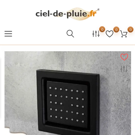
0
0
0