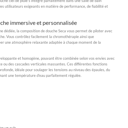
ouche ciel de pluie s’intègre parfaitement dans une salle de bain
s utilisateurs exigeants en matière de performance, de fiabilité et
che immersive et personnalisée
e dédiée, la composition de douche Seca vous permet de piloter avec
che. Vous contrôlez facilement la
chromothérapie
ainsi que
réer une atmosphère relaxante adaptée à chaque moment de la
enveloppante et homogène, pouvant être combinée selon vos envies avec
te
ou des
cascades verticales massantes
. Ces différentes fonctions
rofonde, idéale pour soulager les tensions au niveau des épaules, du
enant une température d’eau parfaitement régulée.