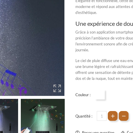
Élégante et fonctionnelle, cette d
moderne et répond aux attentes de
d’esthétique.
Une expérience de dou
Grâce à son application smartphon
précision l’ambiance de votre dou
l’environnement sonore afin de c
journée.
Le ciel de pluie diffuse une eau 
une
brume légère et rafraîchissan
offrent une sensation de détente p
dos et de la nuque, tout en maint
Couleur :
Noir mat
Quantité :
Poser une question