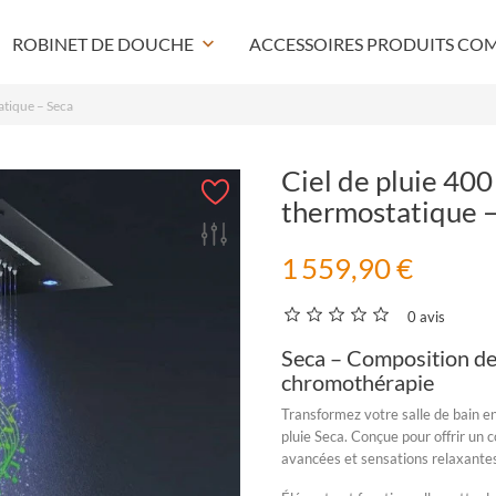
ROBINET DE DOUCHE
keyboard_arrow_down
ACCESSOIRES PRODUITS CO
atique – Seca
Ciel de pluie 40
thermostatique –
1 559,90 €
0 avis
Seca – Composition de 
chromothérapie
Transformez votre salle de bain e
pluie Seca
. Conçue pour offrir un
avancées et sensations relaxante