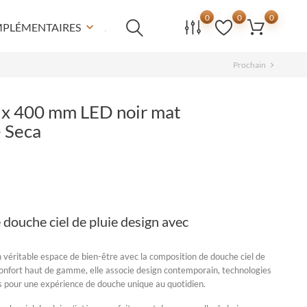
0
0
0
MPLÉMENTAIRES
keyboard_arrow_down
Prochain
chevron_right
0 x 400 mm LED noir mat
 Seca
douche ciel de pluie design avec
n véritable espace de bien-être avec la
composition de douche ciel de
 confort haut de gamme, elle associe design contemporain, technologies
s pour une expérience de douche unique au quotidien.