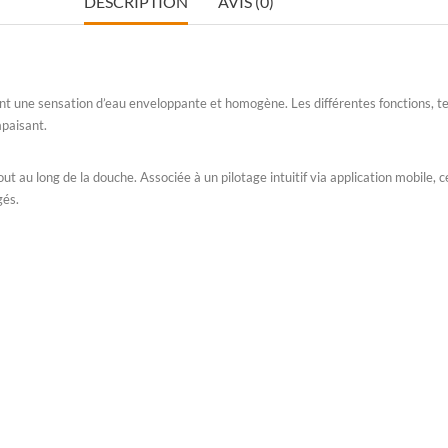
DESCRIPTION
AVIS (0)
frant une sensation d’eau enveloppante et homogène. Les différentes fonctions, te
apaisant.
 au long de la douche. Associée à un pilotage intuitif via application mobile, ce
gés.