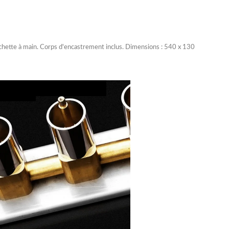
douchette à main. Corps d'encastrement inclus. Dimensions : 540 x 130