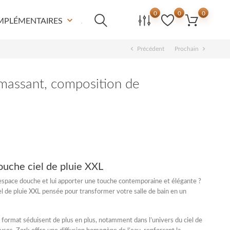
0
0
0
keyboard_arrow_down
MPLÉMENTAIRES
chevron_left
chevron_right
Précédent
Prochain
 massant, composition de
ouche ciel de pluie XXL
space douche et lui apporter une touche contemporaine et élégante ?
l de pluie XXL
pensée pour transformer votre salle de bain en un
 format
séduisent de plus en plus, notamment dans l’univers du ciel de