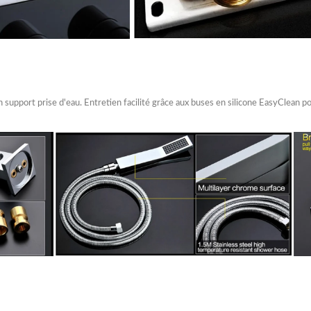
 support prise d'eau. Entretien facilité grâce aux buses en silicone EasyClean po