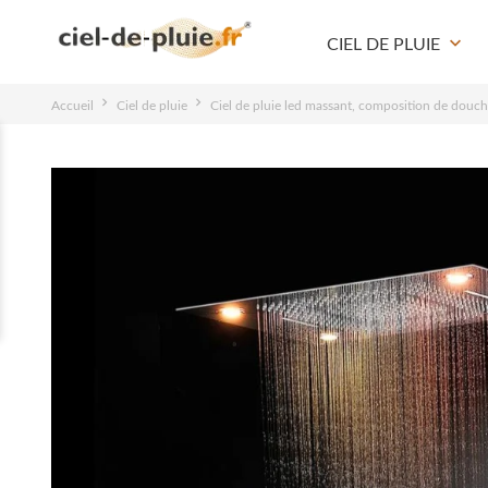
keyboard_arrow_down
CIEL DE PLUIE
Accueil
Ciel de pluie
Ciel de pluie led massant, composition de douc