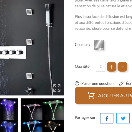
pluie. Avec ses dimensions généreu
sensation de pluie naturelle et en
Plus la surface de diffusion est la
et aux différentes fonctions d’éco
relaxante, idéale pour se détendre
Couleur :
Chrome
Quantité :
Poser une question
Écri
AJOUTER AU P
Partager sur :