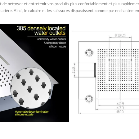
nt de nettoyer et entretenir vos produits plus confortablement et plus rapidemen
tière. Ainsi, le calcaire et les salissures disparaissent comme par enchantemen