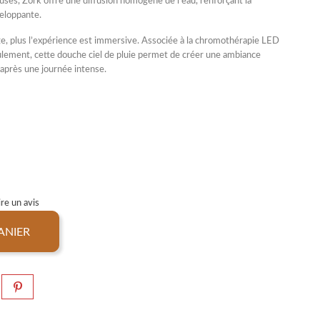
ses, Zork offre une diffusion homogène de l’eau, renforçant la
veloppante.
rge, plus l’expérience est immersive. Associée à la
chromothérapie LED
ulement, cette douche ciel de pluie permet de créer une ambiance
 après une journée intense.
re un avis
ANIER