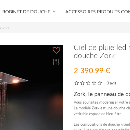
keyboard_arrow_down
ROBINET DE DOUCHE
ACCESSOIRES PRODUITS CO
he Zork
Ciel de pluie led
douche Zork
2 390,99 €
0 avis
Zork, le panneau de d
Vous souhaitez moderniser votre e
Le modèle Zork est une
douche cie
véritable espace de bien-être.
Les
compositions de douche grand