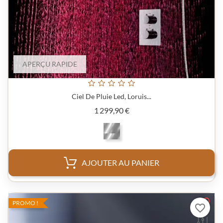
APERÇU RAPIDE
Ciel De Pluie Led, Loruis...
Prix
1 299,90 €
AJOUTER AU PANIER
PROMO !
favorite_border