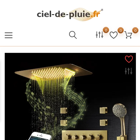
0
0
0