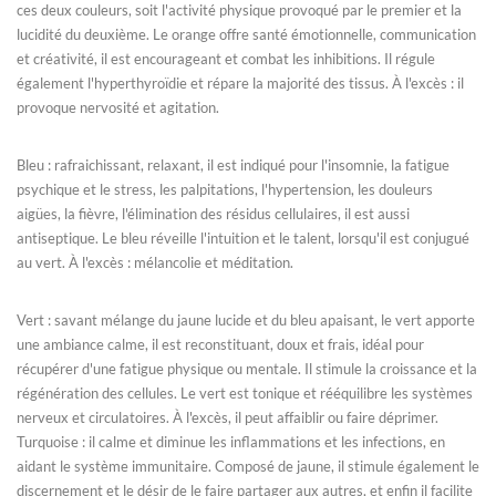
ces deux couleurs, soit l'activité physique provoqué par le premier et la
lucidité du deuxième. Le orange offre santé émotionnelle, communication
et créativité, il est encourageant et combat les inhibitions. Il régule
également l'hyperthyroïdie et répare la majorité des tissus. À l'excès : il
provoque nervosité et agitation.
Bleu : rafraichissant, relaxant, il est indiqué pour l'insomnie, la fatigue
psychique et le stress, les palpitations, l'hypertension, les douleurs
aigües, la fièvre, l'élimination des résidus cellulaires, il est aussi
antiseptique. Le bleu réveille l'intuition et le talent, lorsqu'il est conjugué
au vert. À l'excès : mélancolie et méditation.
Vert : savant mélange du jaune lucide et du bleu apaisant, le vert apporte
une ambiance calme, il est reconstituant, doux et frais, idéal pour
récupérer d'une fatigue physique ou mentale. Il stimule la croissance et la
régénération des cellules. Le vert est tonique et rééquilibre les systèmes
nerveux et circulatoires. À l'excès, il peut affaiblir ou faire déprimer.
Turquoise : il calme et diminue les inflammations et les infections, en
aidant le système immunitaire. Composé de jaune, il stimule également le
discernement et le désir de le faire partager aux autres, et enfin il facilite