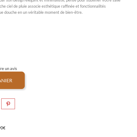
par son design élégant et minimaliste, pensé pour sublimer votre
salle
he ciel de pluie
associe esthétique raffinée et fonctionnalités
e douche en un véritable moment de bien-être.
re un avis
ANIER
,90€