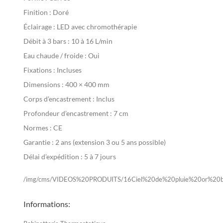
Finition :
Doré
Éclairage :
LED avec chromothérapie
Débit à 3 bars :
10 à 16 L/min
Eau chaude / froide :
Oui
Fixations :
Incluses
Dimensions :
400 × 400 mm
Corps d’encastrement :
Inclus
Profondeur d’encastrement :
7 cm
Normes :
CE
Garantie :
2 ans (extension 3 ou 5 ans possible)
Délai d’expédition :
5 à 7 jours
/img/cms/VIDEOS%20PRODUITS/16Ciel%20de%20pluie%20or%20b
Informations: