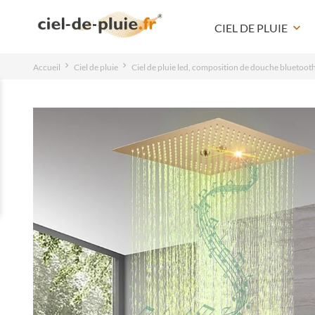
CIEL DE PLUIE
keyboard_arrow_down
Accueil
Ciel de pluie
Ciel de pluie led, composition de douche blueto