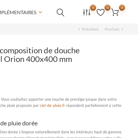
0
0
0
MPLÉMENTAIRES
keyboard_arrow_down
Précédent
Prochain
chevron_left
chevron_right
, composition de douche
al Orion 400x400 mm
 Vous souhaitez apporter une touche de prestige jusque dans votre
che pluie
proposés par
ciel-de-pluie.fr
répondent parfaitement à cette
 de pluie dorée
nition dorée s’impose naturellement dans les intérieurs haut de gamme.