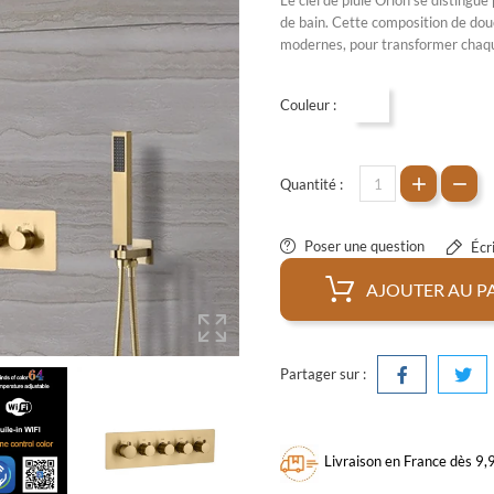
Le
ciel de pluie
Orion se distingue 
de bain
. Cette
composition de douc
modernes, pour transformer chaqu
Couleur :
Doré
Quantité :
Poser une question
Écri
AJOUTER AU P
Partager sur :
Livraison en France dès 9