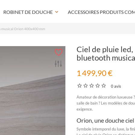
ROBINET DE DOUCHE
keyboard_arrow_down
ACCESSOIRES PRODUITS CO
oth musical Orion 400x400 mm
Ciel de pluie led
bluetooth music
1 499,90 €
0 avis
Amateur de décoration luxueuse ?
salle de bain ? Les modèles de
dou
exigence.
Orion, une douche ciel
Symbole intemporel du luxe, la fi