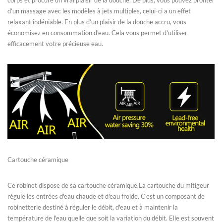
corps et procure un vrai plaisir de la douche. De plus, vous pouvez profiter
d’un massage avec les modèles à jets multiples, celui-ci a un effet
relaxant indéniable. En plus d’un plaisir de la douche accru, vous
économisez en consommation d’eau. Cela vous permet d'utiliser
efficacement votre précieuse eau.
Cartouche céramique
Ce robinet dispose de sa cartouche céramique.La cartouche du mitigeur
régule les entrées d'eau chaude et d'eau froide. C'est un composant de
robinetterie destiné à réguler le débit, d'eau et à maintenir la
température de l'eau quelle que soit la variation du débit. Elle est souvent