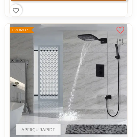
favorite_border
PROMO !
APERÇU RAPIDE