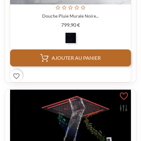
Douche Pluie Murale Noire...
Prix
799,90 €
AJOUTER AU PANIER
favorite_border