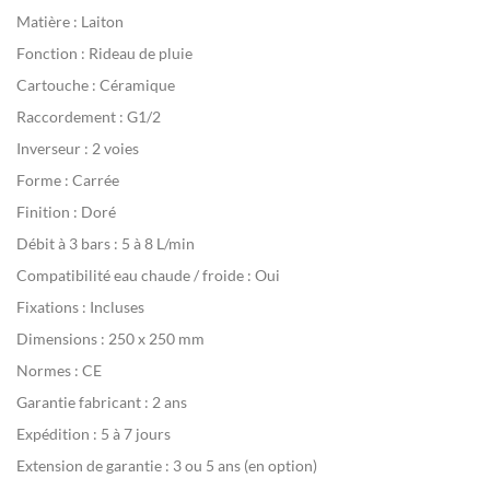
Matière :
Laiton
Fonction :
Rideau de pluie
Cartouche :
Céramique
Raccordement :
G1/2
Inverseur :
2 voies
Forme :
Carrée
Finition :
Doré
Débit à 3 bars :
5 à 8 L/min
Compatibilité eau chaude / froide :
Oui
Fixations :
Incluses
Dimensions :
250 x 250 mm
Normes :
CE
Garantie fabricant :
2 ans
Expédition :
5 à 7 jours
Extension de garantie :
3 ou 5 ans (en option)