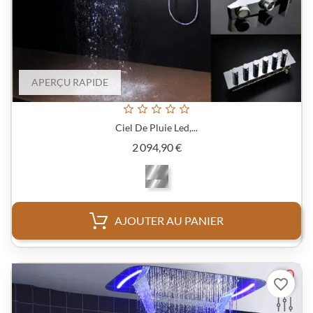
APERÇU RAPIDE
Ciel De Pluie Led,...
Prix
2 094,90 €
AJOUTER AU PANIER
favorite_border