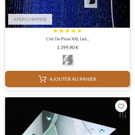
APERÇU RAPIDE
Ciel De Pluie XXL Led...
Prix
1 399,90 €
AJOUTER AU PANIER
favorite_border