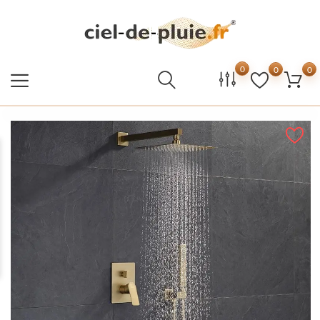
0
0
0