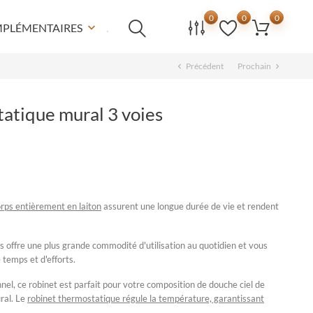
0
0
0
MPLÉMENTAIRES
keyboard_arrow_down
Précédent
Prochain
chevron_left
chevron_right
atique mural 3 voies
rps entièrement en laiton
assurent une longue durée de vie et rendent
 offre une plus grande commodité d'utilisation au quotidien et vous
temps et d'efforts.
nnel, ce
robinet
est parfait pour votre
composition de douche ciel de
ral. Le
robinet thermostatique régule la température, garantissant