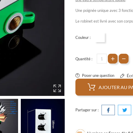
Une poignée unique avec 3 fonction
Le robinet est livré avec son corps 
Couleur :
Chrome
Quantité :
Poser une question
Écri
AJOUTER AU P
Partager sur :