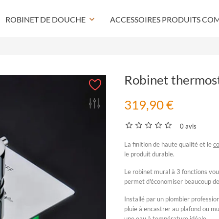
ROBINET DE DOUCHE
keyboard_arrow_down
ACCESSOIRES PRODUITS CO
Robinet thermost
319,90 €
0 avis
La finition de haute qualité et le
co
le produit durable.
Le
robinet mural à 3 fonctions
vous
permet d'économiser beaucoup de 
Installé par un plombier professio
pluie
à encastrer au plafond ou mu
une eau à température idéale
.