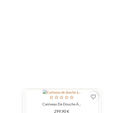
favorite_border
favorite_border
...
Caniveau De Douche À...
Prix
299,90 €