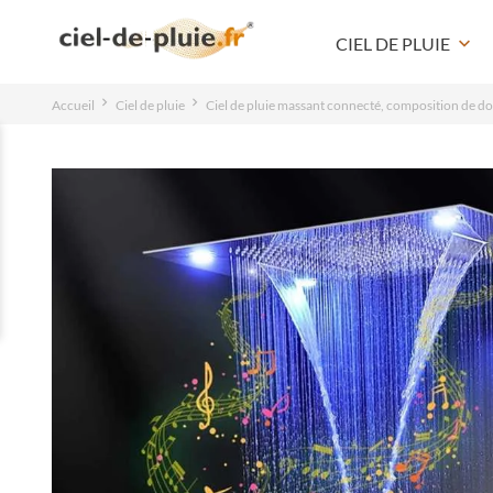
CIEL DE PLUIE
keyboard_arrow_down
Accueil
Ciel de pluie
Ciel de pluie massant connecté, composition d