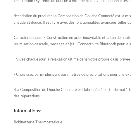
Description : Système de douche à effet de pluie avec fonctionnalités i
description du produit : La Composition de Douche Connecté est la mis
chaude et douce. Il est livré avec des fonctionnalités avancées telles q
Caractéristiques : - Construction en acier inoxydable et laiton de haut
brumisation,cascade, massage et jet - Connectivité Bluetooth pour le 
- Vivez chaque jour la relaxation ultime dans votre propre oasis privée
- Choisissez parmi plusieurs paramètres de précipitations pour une ex
-La Composition de Douche Connecté est fabriquée à partir de matériaux
des réparations.
Informations:
Robinetterie Thermostatique