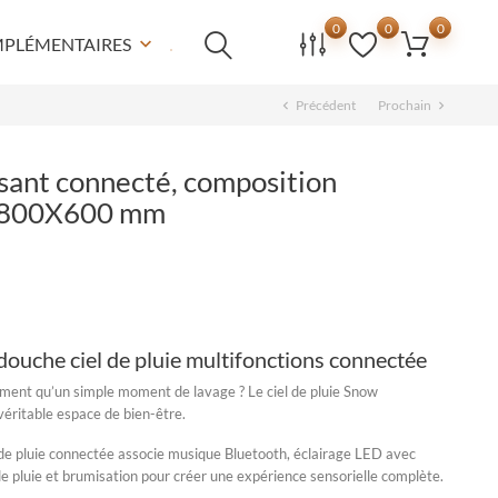
0
0
0
MPLÉMENTAIRES
keyboard_arrow_down
Précédent
Prochain
chevron_left
chevron_right
ssant connecté, composition
 800X600 mm
ouche ciel de pluie multifonctions connectée
ement qu’un simple moment de lavage ? Le
ciel de pluie Snow
véritable espace de bien-être.
de pluie connectée
associe musique Bluetooth, éclairage LED avec
e pluie et brumisation pour créer une expérience sensorielle complète.