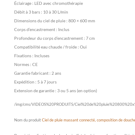
Éclairage :
LED avec chromothérapie
Débit à 3 bars :
10 à 30 L/min
Dimensions du ciel de pluie :
800 × 600 mm
Corps d’encastrement :
Inclus
Profondeur du corps d’encastrement :
7 cm
Compatibilité eau chaude / froide :
Oui
Fixations :
Incluses
Normes :
CE
Garantie fabricant :
2 ans
Expédition :
5 à 7 jours
Extension de garantie :
3 ou 5 ans (en option)
/img/cms/VIDEOS%20PRODUITS/Ciel%20de%20pluie%20800%20
Nom du produit
Ciel de pluie massant connecté, composition de douc