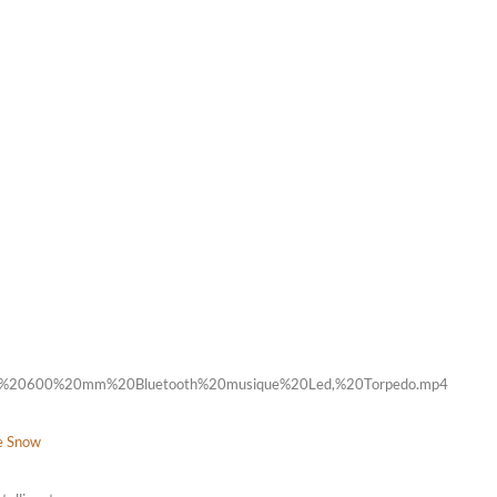
x%20600%20mm%20Bluetooth%20musique%20Led,%20Torpedo.mp4
he Snow