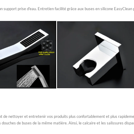
n support prise d'eau. Entretien facilité grâce aux buses en silicone EasyClean
nt de nettoyer et entretenir vos produits plus confortablement et plus rapideme
s douches de buses de la même matière. Ainsi, le calcaire et les salissures di