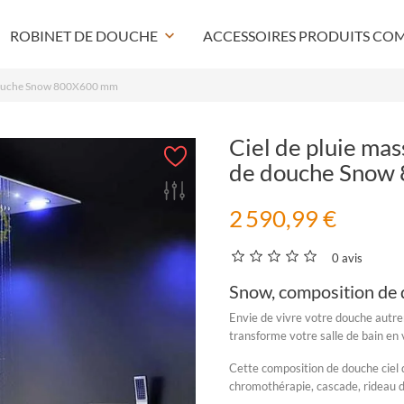
ROBINET DE DOUCHE
keyboard_arrow_down
ACCESSOIRES PRODUITS CO
e douche Snow 800X600 mm
Ciel de pluie ma
de douche Snow
2 590,99 €
0 avis
Snow, composition de d
Envie de vivre votre douche autr
transforme votre salle de bain en 
Cette
composition de douche ciel 
chromothérapie, cascade, rideau d