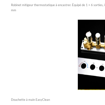
Robinet mitigeur thermostatique à encastrer. Équipé de 1 + 6 sorties, i
mm
Douchette à main EasyClean