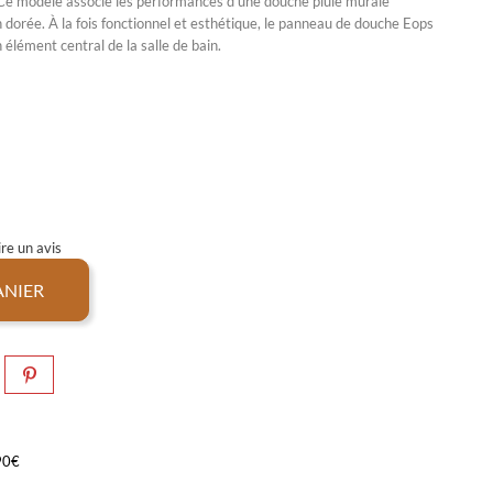
e. Ce modèle associe les performances d’une
douche pluie murale
n dorée. À la fois fonctionnel et esthétique, le panneau de douche Eops
lément central de la salle de bain.
re un avis
ANIER
,90€