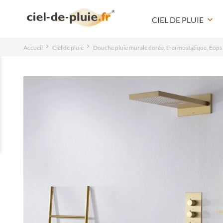
CIEL DE PLUIE
keyboard_arrow_down
Accueil
Ciel de pluie
Douche pluie murale dorée, thermostatique, Eops