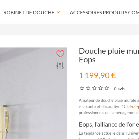
ROBINET DE DOUCHE
keyboard_arrow_down
ACCESSOIRES PRODUITS CO
Douche pluie mur
Eops
1 199,90 €
0 avis
Amateur de
douche pluie murale
a
relaxante et décorative ?
Ciel-de-p
professionnels de l’aménagement i
Eops, l’alliance de l’or
La tendance actuelle dans l’univer