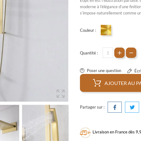
Eops en est l’illustration parfait
moderne à l’élégance d’une finitio
s’impose naturellement comme un é
Couleur :
Doré
Quantité :
Poser une question
Écri
AJOUTER AU P
Partager sur :
Livraison en France dès 9