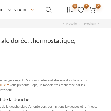
0
0
0
MPLÉMENTAIRES
keyboard_arrow_down
Précédent
Prochain
chevron_left
chevron_right
ale dorée, thermostatique,
u design élégant ? Vous souhaitez installer une douche à la fois
luie.fr
vous présente Eops, un modèle très recherché par les
ntérieur.
 et de la douche
s de la
douche pluie
s’oriente vers des finitions luxueuses et raffinées.