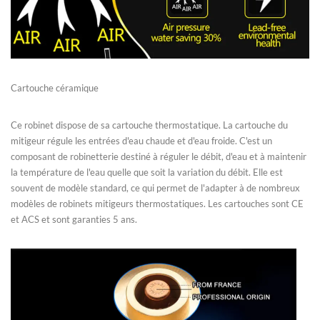
Cartouche céramique
Ce robinet dispose de sa cartouche thermostatique. La cartouche du
mitigeur régule les entrées d'eau chaude et d'eau froide. C'est un
composant de robinetterie destiné à réguler le débit, d'eau et à maintenir
la température de l'eau quelle que soit la variation du débit. Elle est
souvent de modèle standard, ce qui permet de l'adapter à de nombreux
modèles de robinets mitigeurs thermostatiques. Les cartouches sont CE
et ACS et sont garanties 5 ans.