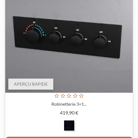
APERÇU RAPIDE
Robinetterie 3+1...
Prix
419,90 €