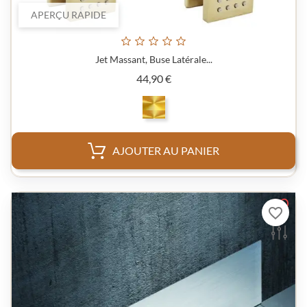
APERÇU RAPIDE
Jet Massant, Buse Latérale...
Prix
44,90 €
AJOUTER AU PANIER
favorite_border