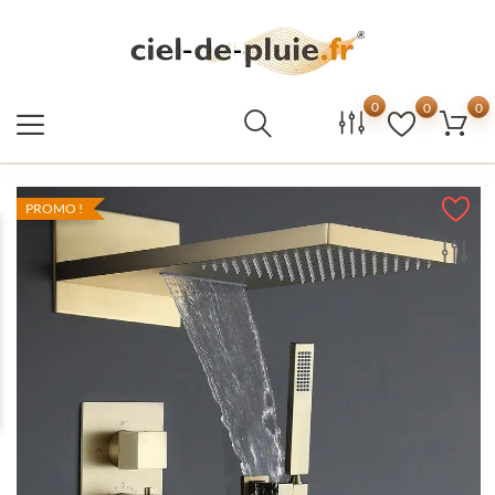
0
0
0
PROMO !