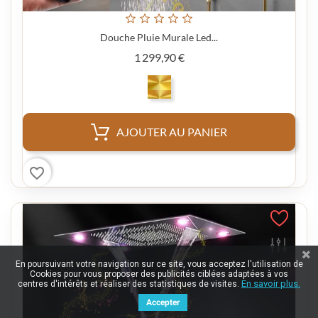
Douche Pluie Murale Led...
Prix
1 299,90 €
AJOUTER AU PANIER
favorite_border
En poursuivant votre navigation sur ce site, vous acceptez l'utilisation de
Cookies pour vous proposer des publicités ciblées adaptées à vos
En savoir plus.
centres d'intérêts et réaliser des statistiques de visites.
Accepter