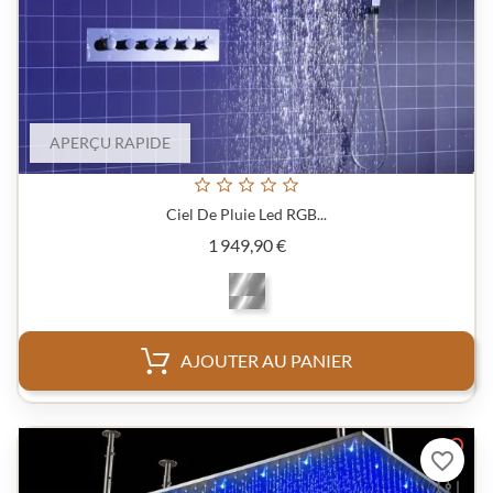
APERÇU RAPIDE
Ciel De Pluie Led RGB...
Prix
1 949,90 €
AJOUTER AU PANIER
favorite_border