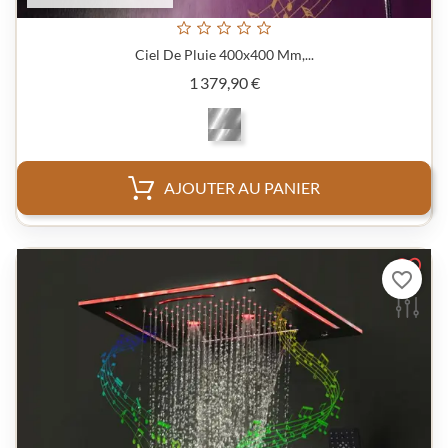
Ciel De Pluie 400x400 Mm,...
Prix
1 379,90 €
AJOUTER AU PANIER
favorite_border