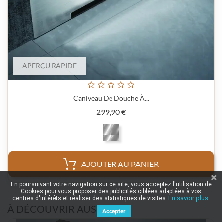
APERÇU RAPIDE
Caniveau De Douche À...
Prix
299,90 €
AJOUTER AU PANIER
En poursuivant votre navigation sur ce site, vous acceptez l'utilisation de
Cookies pour vous proposer des publicités ciblées adaptées à vos
En savoir plus.
centres d'intérêts et réaliser des statistiques de visites.
À DÉCOUVRIR AUSSI
Accepter