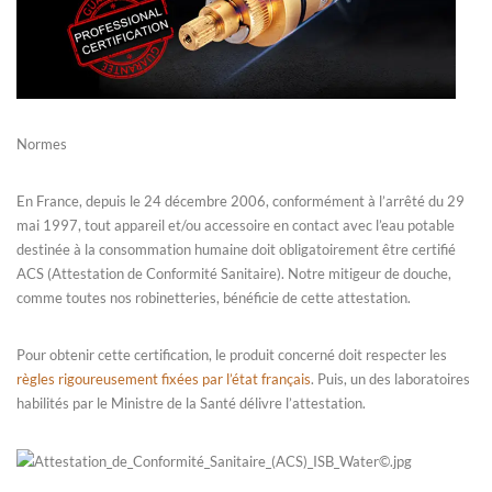
Normes
En France, depuis le 24 décembre 2006, conformément à l’arrêté du 29
mai 1997, tout appareil et/ou accessoire en contact avec l’eau potable
destinée à la consommation humaine doit obligatoirement être certifié
ACS (Attestation de Conformité Sanitaire). Notre mitigeur de douche,
comme toutes nos robinetteries, bénéficie de cette attestation.
Pour obtenir cette certification, le produit concerné doit respecter les
règles rigoureusement fixées par l’état français
. Puis, un des laboratoires
habilités par le Ministre de la Santé délivre l’attestation.