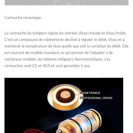
Cartouche céramique
La cartouche du mitigeur régule les entrées d'eau chaude et d'eau froide.
C'est un composant de robinetterie destiné à réguler le débit, d'eau et à
maintenir la température de l'eau quelle que soit la variation du débit. Elle
est souvent de modèle standard, ce qui permet de l'adapter à de
nombreux modèles de robinets mitigeurs thermostatiques. Les
cartouches sont CE et ACS et sont garanties 5 ans.