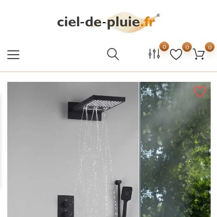
0
0
0