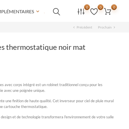
0
0
0
MPLÉMENTAIRES
keyboard_arrow_down
Précédent
Prochain
chevron_left
chevron_right
ies thermostatique noir mat
es avec corps intégré est un robinet traditionnel conçu pour les
uie avec une poignée unique.
ente une finition de haute qualité. Cet inverseur pour ciel de pluie mural
une cartouche thermostatique.
 design et de technologie transformera l'environnement de votre
salle