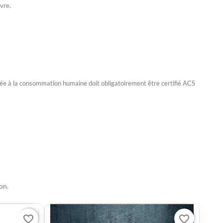
ivre.
née à la consommation humaine doit obligatoirement être certifié ACS
on.
favorite_border
favorite_border