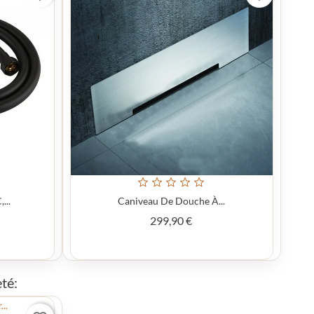
...
Caniveau De Douche À...
Prix
299,90 €
té: