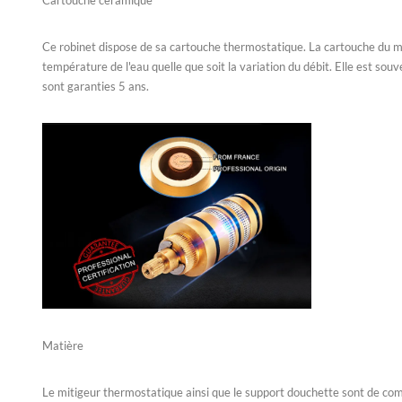
Cartouche céramique
Ce robinet dispose de sa cartouche thermostatique. La cartouche du miti
température de l'eau quelle que soit la variation du débit. Elle est 
sont garanties 5 ans.
Matière
Le mitigeur thermostatique ainsi que le support douchette sont de compo