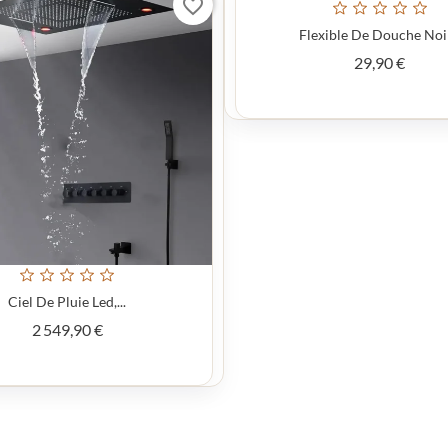
favorite_border
Flexible De Douche Noir
Prix
29,90 €
Ciel De Pluie Led,...
Prix
2 549,90 €